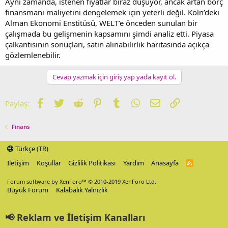
Aynı zamanda, istenen fiyatlar biraz düşüyor, ancak artan borç
finansmanı maliyetini dengelemek için yeterli değil. Köln’deki
Alman Ekonomi Enstitüsü, WELT’e önceden sunulan bir
çalışmada bu gelişmenin kapsamını şimdi analiz etti. Piyasa
çalkantısının sonuçları, satın alınabilirlik haritasında açıkça
gözlemlenebilir.
Cevap yazmak için giriş yap yada kayıt ol.
Facebook
Twitter
Reddit
Pinterest
Tumblr
WhatsApp
E-posta
Link
Paylaş:
Finans
Türkçe (TR)
İletişim
Koşullar
Gizlilik Politikası
Yardım
Anasayfa
R
S
S
Forum software by XenForo™
© 2010-2019 XenForo Ltd.
Büyük Forum
Kalabalık Yalnızlık
📢 Reklam ve İletişim Kanalları