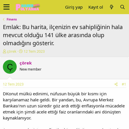
Giriş yap
Kayıt ol
Finans
Emlak: Bu harita, ilçenizin ev sahipliğinin hala
mevcut olduğu 141 ülke arasında olup
olmadığını gösterir.
K
B
çörek
12 Tem 2023
o
a
n
ş
çörek
Ç
u
l
New member
y
a
u
n
b
g
12 Tem 2023
#1
a
ı
ş
ç
DKonut mülkü edinimi, nüfusun büyük bir kısmı için
l
t
karşılanamaz hale geldi. Bir yandan, bu, Avrupa Merkez
a
a
Bankası’nın uzun süredir göz ardı ettiği enflasyonla mücadele
t
r
etmek için şimdi acele ettiği faiz oranlarındaki ani dönüşten
a
i
kaynaklanıyor.
n
h
i