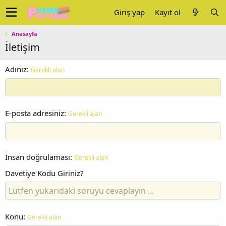
Giriş yap
Kayıt ol
Anasayfa
İletişim
Adınız
Gerekli alan
E-posta adresiniz
Gerekli alan
İnsan doğrulaması
Gerekli alan
Davetiye Kodu Giriniz?
Konu
Gerekli alan