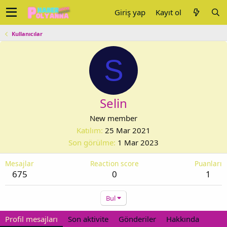
Giriş yap
Kayıt ol
Kullanıcılar
S
Selin
New member
Katılım
25 Mar 2021
Son görülme
1 Mar 2023
Mesajlar
Reaction score
Puanları
675
0
1
Bul
Profil mesajları
Son aktivite
Gönderiler
Hakkında