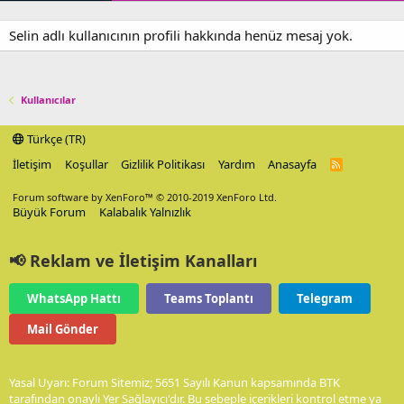
Selin adlı kullanıcının profili hakkında henüz mesaj yok.
Kullanıcılar
Türkçe (TR)
İletişim
Koşullar
Gizlilik Politikası
Yardım
Anasayfa
R
S
S
Forum software by XenForo™
© 2010-2019 XenForo Ltd.
Büyük Forum
Kalabalık Yalnızlık
📢 Reklam ve İletişim Kanalları
WhatsApp Hattı
Teams Toplantı
Telegram
Mail Gönder
Yasal Uyarı: Forum Sitemiz; 5651 Sayılı Kanun kapsamında BTK
tarafından onaylı Yer Sağlayıcı'dır. Bu sebeple içerikleri kontrol etme ya