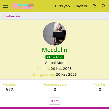
Giriş yap
Kayıt ol
Kullanıcılar
Mecdulin
Global Mod
Global Mod
Katılım
20 Kas 2023
Son görülme
20 Kas 2023
Mesajlar
Reaction score
Puanları
572
0
0
Bul