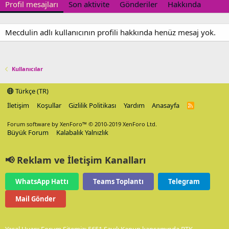
Profil mesajları
Son aktivite
Gönderiler
Hakkında
Mecdulin adlı kullanıcının profili hakkında henüz mesaj yok.
Kullanıcılar
Türkçe (TR)
İletişim
Koşullar
Gizlilik Politikası
Yardım
Anasayfa
R
S
S
Forum software by XenForo™
© 2010-2019 XenForo Ltd.
Büyük Forum
Kalabalık Yalnızlık
📢 Reklam ve İletişim Kanalları
WhatsApp Hattı
Teams Toplantı
Telegram
Mail Gönder