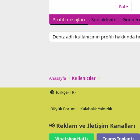
Bul
Profil mesajları
Son aktivite
Gönderi
Deniz adlı kullanıcının profili hakkında 
Anasayfa
Kullanıcılar
Türkçe (TR)
Büyük Forum
Kalabalık Yalnızlık
📢 Reklam ve İletişim Kanalları
WhatsApp Hattı
Teams Toplantı