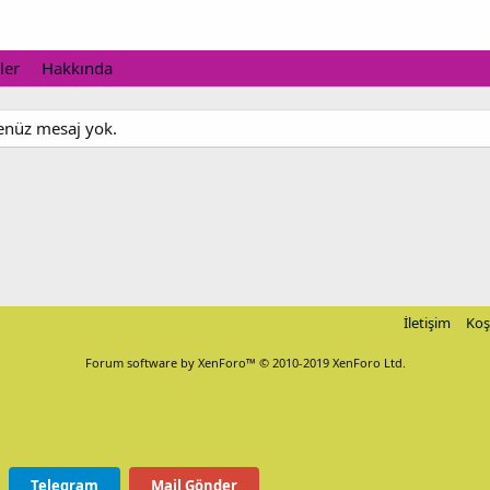
ler
Hakkında
henüz mesaj yok.
İletişim
Koş
Forum software by XenForo™
© 2010-2019 XenForo Ltd.
Telegram
Mail Gönder