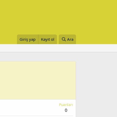
Giriş yap
Kayıt ol
Ara
Puanları
0