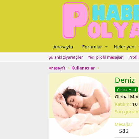
Anasayfa
Forumlar
Neler yeni
Şu anki ziyaretçiler
Yeni profil mesajları
Profi
Anasayfa
Kullanıcılar
Deniz
Global Mod
Global Mo
Katılım
16
Son görül
Mesajlar
585