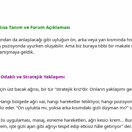
 Kısa Tanım ve Forum Açıklaması
dından da anlaşılacağı gibi uyluğun ön, arka veya yan kısmında hi
ş pozisyonda uyurken oluşabilir. Ama biz buraya tıbbi bir makal
artışmaya geldik.
Odaklı ve Stratejik Yaklaşımı
n üst bacak ağrısı, bir tür “stratejik kriz”dir. Onların yaklaşımı ge
angi bölgede ağrı var, hangi hareketler tetikliyor, hangi pozisyon 
liz eder. “Ön uylukta mı, yoksa arka kısımdaki gizli düşman mı?” s
Isı uygulaması, masaj, esneme hareketleri, ağrı kesici krem… Bunlar
em, işte gizli ajan gibi ağrıyı tespit edip etkisiz hâle getiriyor” der.