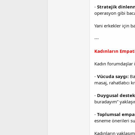
-
Stratejik dinlen
operasyon gibi baca
Yani erkekler için 
---
Kadınların Empati
Kadın forumdaşlar is
-
Vücuda saygı:
Bac
masaj, rahatlatıcı k
-
Duygusal destek
buradayım” yaklaşım
-
Toplumsal empat
esneme önerileri sun
Kadınların yaklaşım