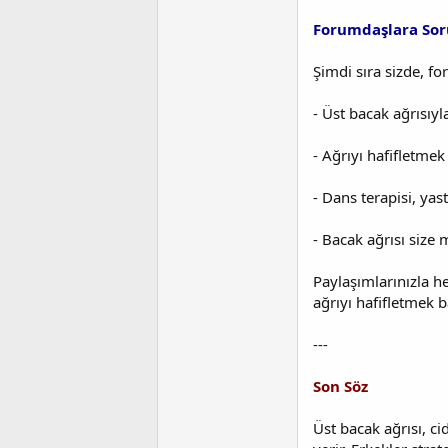
Forumdaşlara Soru
Şimdi sıra sizde, f
- Üst bacak ağrısıy
- Ağrıyı hafifletme
- Dans terapisi, yas
- Bacak ağrısı size
Paylaşımlarınızla h
ağrıyı hafifletmek 
---
Son Söz
Üst bacak ağrısı, c