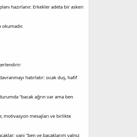
ı hazırlanır. Erkekler adeta bir askeri
an okumadır.
erlendirir:
davranmayı hatırlatır: sıcak duş, hafif
u durumda “bacak ağrın var ama ben
r, motivasyon mesajları ve birlikte
caklar; yani “ben ve bacaklarım yalnız