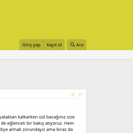
Giriş yap
Kayıt ol
Ara
#1
 yataktan kalkarken üst bacağınız size
 de eğlenceli bir bakış atıyoruz. Hem
ddiye almak zorundayız ama biraz da