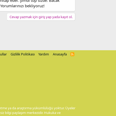
e hitap eder. Şimdi top sizde: Bacak
 Yorumlarınızı bekliyoruz!
Cevap yazmak için giriş yap yada kayıt ol.
ullar
Gizlilik Politikası
Yardım
Anasayfa
R
S
S
ol etme ya da araştırma yükümlülüğü yoktur. Üyeler
siz bilgi paylaşım merkezidir. Hukuka ve