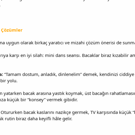
.
ı Çözümler
a uygun olarak birkaç yaratıcı ve mizahi çözüm önerisi de sunma
ıya karşı en iyi silah: mini dans seansı. Bacaklar biraz kızabilir
a:
“Tamam dostum, anladık, dinlenelim” demek, kendinizi ciddiye
bir yolu.
n yatarken bacak arasına yastık koymak, üst bacağın rahatlamasına 
za küçük bir “konsey” vermek gibidir.
Otururken bacak kaslarını nazikçe germek, TV karşısında küçük 
k rutin biraz daha keyifli hâle gelir.