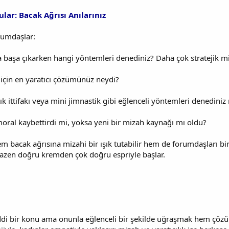
lar: Bacak Ağrısı Anılarınız
orumdaşlar:
la başa çıkarken hangi yöntemleri denediniz? Daha çok stratejik m
k için en yaratıcı çözümünüz neydi?
tık ittifakı veya mini jimnastik gibi eğlenceli yöntemleri denediniz
 moral kaybettirdi mi, yoksa yeni bir mizah kaynağı mı oldu?
em bacak ağrısına mizahi bir ışık tutabilir hem de forumdaşları bi
bazen doğru kremden çok doğru espriyle başlar.
iddi bir konu ama onunla eğlenceli bir şekilde uğraşmak hem çöz