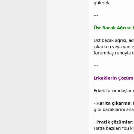
gülerek.
a
a
t
r
a
i
---
n
h
i
Üst Bacak Ağrısı:
Üst bacak ağrısı, a
çıkarken veya yanlı
forumdaş ruhuyla t
---
Erkeklerin Çözüm 
Erkek forumdaşlar içi
-
Harita çıkarma:
H
gibi bacaklarını ana
-
Pratik çözümler:
Hatta bazıları “bu kr