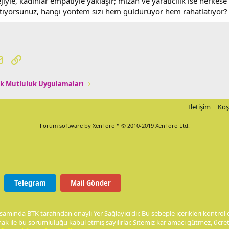
tejiyle, kadınlar empatiyle yaklaşır; mizah ve yaratıcılık ise herkes
fletiyorsunuz, hangi yöntem sizi hem güldürüyor hem rahatlatıyor?
tsApp
E-posta
Link
k Mutluluk Uygulamaları
İletişim
Koş
Forum software by XenForo™
© 2010-2019 XenForo Ltd.
Telegram
Mail Gönder
samında BTK tarafından onaylı Yer Sağlayıcı'dır. Bu sebeple içerikleri kontr
ak ile bu sorumluluğu kabul etmiş sayılırlar. Sitemiz kar amacı gütmez, ücret