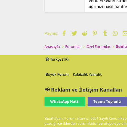
verir. Erkekler stra
ağrınızı nasıl hafi
Facebook
Twitter
Reddit
Pinterest
Tumblr
Wha
Paylaş:
Anasayfa
Forumlar
Özel Forumlar
Günlü
Türkçe (TR)
Büyük Forum
Kalabalık Yalnızlık
📢 Reklam ve İletişim Kanalları
WhatsApp Hattı
Teams Toplantı
Yasal Uyarı: Forum Sitemiz; 5651 Sayılı Kanun kap
yazdığı içeriklerden sorumludur ve siteye üye olm