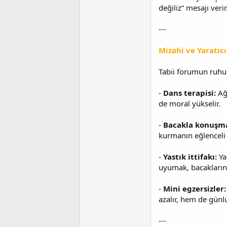
değiliz” mesajı verir
---
Mizahi ve Yaratıc
Tabii forumun ruhun
-
Dans terapisi:
Ağr
de moral yükselir.
-
Bacakla konuşm
kurmanın eğlenceli 
-
Yastık ittifakı:
Ya
uyumak, bacaklarını
-
Mini egzersizler:
azalır, hem de günlü
---