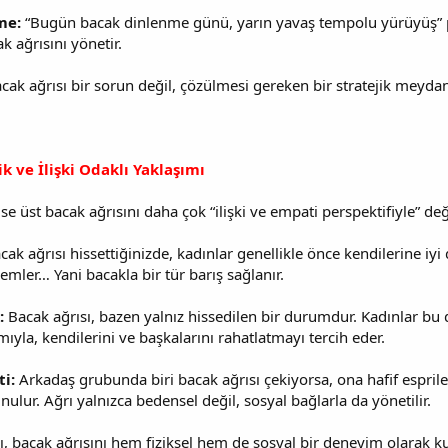
me:
“Bugün bacak dinlenme günü, yarın yavaş tempolu yürüyüş” plan
k ağrısını yönetir.
bacak ağrısı bir sorun değil, çözülmesi gereken bir stratejik meyd
k ve İlişki Odaklı Yaklaşımı
e üst bacak ağrısını daha çok “ilişki ve empati perspektifiyle” değ
ak ağrısı hissettiğinizde, kadınlar genellikle önce kendilerine iyi 
remler… Yani bacakla bir tür barış sağlanır.
:
Bacak ağrısı, bazen yalnız hissedilen bir durumdur. Kadınlar b
ıyla, kendilerini ve başkalarını rahatlatmayı tercih eder.
i:
Arkadaş grubunda biri bacak ağrısı çekiyorsa, ona hafif esprile
ulur. Ağrı yalnızca bedensel değil, sosyal bağlarla da yönetilir.
ı, bacak ağrısını hem fiziksel hem de sosyal bir deneyim olarak ku