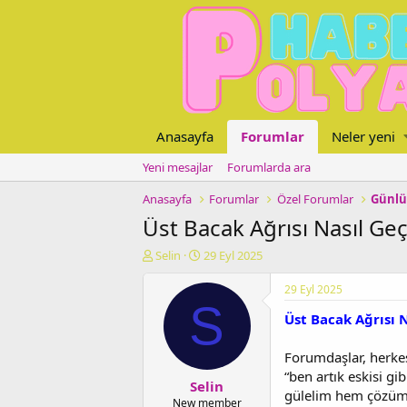
Anasayfa
Forumlar
Neler yeni
Yeni mesajlar
Forumlarda ara
Anasayfa
Forumlar
Özel Forumlar
Günlü
Üst Bacak Ağrısı Nasıl Geç
K
B
Selin
29 Eyl 2025
o
a
n
ş
29 Eyl 2025
u
l
S
Üst Bacak Ağrısı N
y
a
u
n
b
g
Forumdaşlar, herkes
a
ı
“ben artık eskisi g
Selin
ş
ç
gülelim hem çözüm ü
l
t
New member