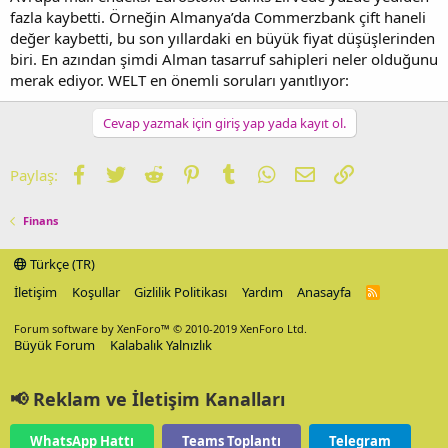
fazla kaybetti. Örneğin Almanya’da Commerzbank çift haneli
değer kaybetti, bu son yıllardaki en büyük fiyat düşüşlerinden
biri. En azından şimdi Alman tasarruf sahipleri neler olduğunu
merak ediyor. WELT en önemli soruları yanıtlıyor:
Cevap yazmak için giriş yap yada kayıt ol.
Facebook
Twitter
Reddit
Pinterest
Tumblr
WhatsApp
E-posta
Link
Paylaş:
Finans
Türkçe (TR)
İletişim
Koşullar
Gizlilik Politikası
Yardım
Anasayfa
R
S
S
Forum software by XenForo™
© 2010-2019 XenForo Ltd.
Büyük Forum
Kalabalık Yalnızlık
📢 Reklam ve İletişim Kanalları
WhatsApp Hattı
Teams Toplantı
Telegram