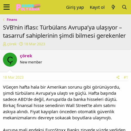
Giriş yap
Kayıt ol
Finans
SVB’nin iflası: Türbülans Avrupa’ya ulaşıyor –
tasarruf sahiplerinin şimdi bilmesi gerekenler
K
B
çörek
18 Mar 2023
o
a
n
ş
çörek
Ç
u
l
New member
y
a
u
n
b
g
18 Mar 2023
#1
a
ı
ş
ç
VGeçen hafta hala bir Amerikan sorunu gibi görünüyordu,
l
t
şimdi türbülans Avrupa’ya ulaştı ve güçlü. Hafta başında
a
a
sadece ABD’de değil, Avrupa’da da banka hisseleri düştü.
t
r
Birkaç finansal hisse senedinin Wall Street’te alım satımı
a
i
askıya alındı. Fiyat kayıpları önceden otomatik güvenlik
n
h
mekanizmalarını devreye sokacak boyutlara ulaşmıştı.
i
Avrupa mali endeksi EuroStoxx Banks zirvede yüzde yediden