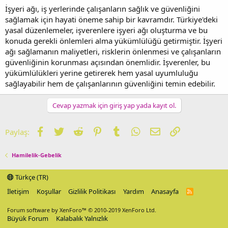
İşyeri ağı, iş yerlerinde çalışanların sağlık ve güvenliğini
sağlamak için hayati öneme sahip bir kavramdır. Türkiye'deki
yasal düzenlemeler, işverenlere işyeri ağı oluşturma ve bu
konuda gerekli önlemleri alma yükümlülüğü getirmiştir. İşyeri
ağı sağlamanın maliyetleri, risklerin önlenmesi ve çalışanların
güvenliğinin korunması açısından önemlidir. İşverenler, bu
yükümlülükleri yerine getirerek hem yasal uyumluluğu
sağlayabilir hem de çalışanlarının güvenliğini temin edebilir.
Cevap yazmak için giriş yap yada kayıt ol.
Facebook
Twitter
Reddit
Pinterest
Tumblr
WhatsApp
E-posta
Link
Paylaş:
Hamilelik-Gebelik
Türkçe (TR)
İletişim
Koşullar
Gizlilik Politikası
Yardım
Anasayfa
R
S
S
Forum software by XenForo™
© 2010-2019 XenForo Ltd.
Büyük Forum
Kalabalık Yalnızlık