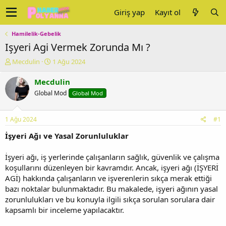
Giriş yap
Kayıt ol
Hamilelik-Gebelik
Işyeri Agi Vermek Zorunda Mı ?
K
B
Mecdulin
1 Ağu 2024
o
a
n
ş
Mecdulin
u
l
Global Mod
Global Mod
y
a
u
n
b
g
1 Ağu 2024
#1
a
ı
ş
ç
İşyeri Ağı ve Yasal Zorunluluklar
l
t
a
a
İşyeri ağı, iş yerlerinde çalışanların sağlık, güvenlik ve çalışma
t
r
koşullarını düzenleyen bir kavramdır. Ancak, işyeri ağı (İŞYERİ
a
i
AGİ) hakkında çalışanların ve işverenlerin sıkça merak ettiği
n
h
bazı noktalar bulunmaktadır. Bu makalede, işyeri ağının yasal
i
zorunlulukları ve bu konuyla ilgili sıkça sorulan sorulara dair
kapsamlı bir inceleme yapılacaktır.