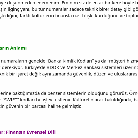
iye düşünmeden edemedim. Eminim siz de en az bir kere böyle bi
İşin ilginç yanı, bu tür numaralar sadece teknik birer detay gibi g
işlediğini, farklı kültürlerin finansla nasıl ilişki kurduğunu ve top
arın Anlamı
 numaraların genelde “Banka Kimlik Kodları” ya da “müşteri hizmeti
erekiyor. Türkiye’de BDDK ve Merkez Bankası sistemleri üzerinde
knik bir işaret değil; aynı zamanda güvenlik, düzen ve uluslarara
rlerine baktığımızda da benzer sistemlerin olduğunu görürüz. Ör
“SWIFT” kodları bu işlevi üstlenir. Kültürel olarak bakıldığında, b
çin güvenin bir parçası haline gelmiştir.
r: Finansın Evrensel Dili