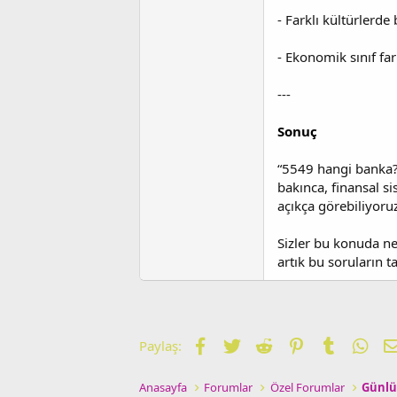
- Farklı kültürlerd
- Ekonomik sınıf far
---
Sonuç
“5549 hangi banka?” 
bakınca, finansal si
açıkça görebiliyoru
Sizler bu konuda ne
artık bu soruların 
Facebook
Twitter
Reddit
Pinterest
Tumblr
Wha
Paylaş:
Anasayfa
Forumlar
Özel Forumlar
Günlü