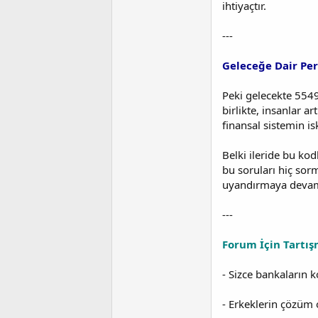
ihtiyaçtır.
---
Geleceğe Dair Per
Peki gelecekte 5549
birlikte, insanlar 
finansal sistemin i
Belki ileride bu kod
bu soruları hiç so
uyandırmaya devam
---
Forum İçin Tartış
- Sizce bankaların k
- Erkeklerin çözüm 