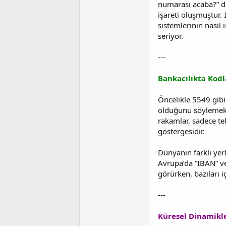
numarası acaba?” d
a
a
işareti oluşmuştur. 
t
r
a
i
sistemlerinin nasıl 
n
h
seriyor.
i
---
Bankacılıkta Kodl
Öncelikle 5549 gibi
olduğunu söylemek g
rakamlar, sadece te
göstergesidir.
Dünyanın farklı ye
Avrupa’da “IBAN” ve 
görürken, bazıları i
---
Küresel Dinamikle