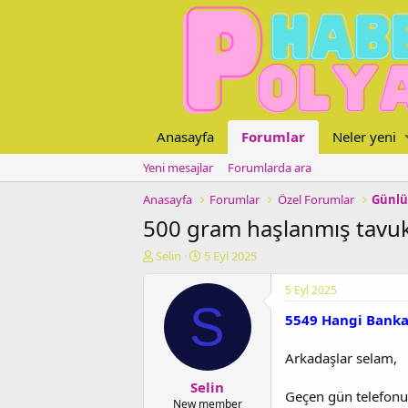
Anasayfa
Forumlar
Neler yeni
Yeni mesajlar
Forumlarda ara
Anasayfa
Forumlar
Özel Forumlar
Günlü
500 gram haşlanmış tavuk 
K
B
Selin
5 Eyl 2025
o
a
n
ş
5 Eyl 2025
u
l
S
5549 Hangi Banka?
y
a
u
n
b
g
Arkadaşlar selam,
a
ı
Selin
ş
ç
Geçen gün telefonu
l
t
New member