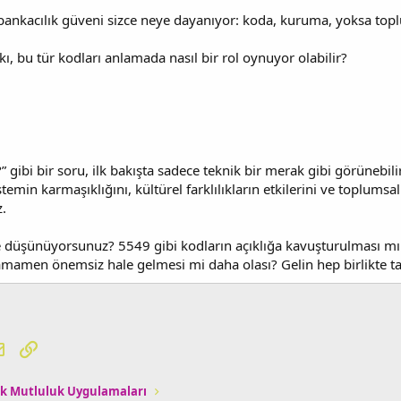
e bankacılık güveni sizce neye dayanıyor: koda, kuruma, yoksa top
kı, bu tür kodları anlamada nasıl bir rol oynuyor olabilir?
gibi bir soru, ilk bakışta sadece teknik bir merak gibi görünebili
stemin karmaşıklığını, kültürel farklılıkların etkilerini ve toplumsal
z.
 düşünüyorsunuz? 5549 gibi kodların açıklığa kavuşturulması mı ö
tamamen önemsiz hale gelmesi mi daha olası? Gelin hep birlikte ta
tsApp
E-posta
Link
k Mutluluk Uygulamaları