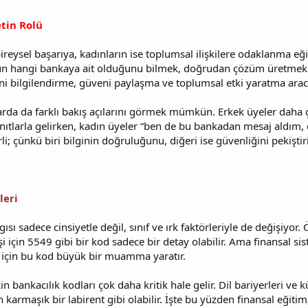
tin Rolü
ireysel başarıya, kadınların ise toplumsal ilişkilere odaklanma eğ
’un hangi bankaya ait olduğunu bilmek, doğrudan çözüm üretmekle il
ini bilgilendirme, güveni paylaşma ve toplumsal etki yaratma aracı 
da da farklı bakış açılarını görmek mümkün. Erkek üyeler daha ç
anıtlarla gelirken, kadın üyeler “ben de bu bankadan mesaj aldım, 
rli; çünkü biri bilginin doğruluğunu, diğeri ise güvenliğini pekiştiri
leri
gısı sadece cinsiyetle değil, sınıf ve ırk faktörleriyle de değişiyo
işi için 5549 gibi bir kod sadece bir detay olabilir. Ama finansal s
ri için bu kod büyük bir muamma yaratır.
n bankacılık kodları çok daha kritik hale gelir. Dil bariyerleri ve kü
 karmaşık bir labirent gibi olabilir. İşte bu yüzden finansal eğiti