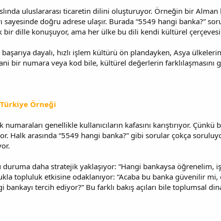
slında uluslararası ticaretin dilini oluşturuyor. Örneğin bir Alman
rı sayesinde doğru adrese ulaşır. Burada “5549 hangi banka?” so
ak bir dille konuşuyor, ama her ülke bu dili kendi kültürel çerçeve
 başarıya dayalı, hızlı işlem kültürü ön plandayken, Asya ülkeleri
 Yani bir numara veya kod bile, kültürel değerlerin farklılaşmasını 
 Türkiye Örneği
k numaraları genellikle kullanıcıların kafasını karıştırıyor. Çünkü 
yor. Halk arasında “5549 hangi banka?” gibi sorular çokça soruluy
or.
u duruma daha stratejik yaklaşıyor: “Hangi bankaysa öğrenelim, 
ukla topluluk etkisine odaklanıyor: “Acaba bu banka güvenilir mi
ankayı tercih ediyor?” Bu farklı bakış açıları bile toplumsal din