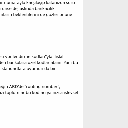
r numarayla karşılaşıp kafanızda soru
örünse de, aslında bankacılık
lumların beklentilerini de gözler önüne
 yönlendirme kodları”yla ilişkili
n bankalara özel kodlar atanır. Yani bu
sı standartlara uyumun da bir
neğin ABD’de “routing number”,
azı toplumlar bu kodları yalnızca işlevsel