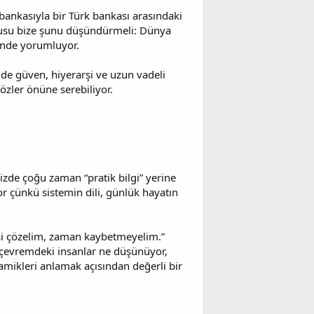
 bankasıyla bir Türk bankası arasındaki
rusu bize şunu düşündürmeli: Dünya
sinde yorumluyor.
nde güven, hiyerarşi ve uzun vadeli
gözler önüne serebiliyor.
bizde çoğu zaman “pratik bilgi” yerine
or çünkü sistemin dili, günlük hayatın
işi çözelim, zaman kaybetmeyelim.”
, çevremdeki insanlar ne düşünüyor,
amikleri anlamak açısından değerli bir