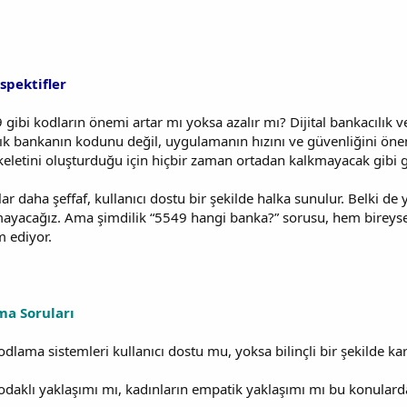
spektifler
 gibi kodların önemi artar mı yoksa azalır mı? Dijital bankacılık
artık bankanın kodunu değil, uygulamanın hızını ve güvenliğini öne
skeletini oluşturduğu için hiçbir zaman ortadan kalkmayacak gibi 
lar daha şeffaf, kullanıcı dostu bir şekilde halka sunulur. Belki d
rmayacağız. Ama şimdilik “5549 hangi banka?” sorusu, hem birey
 ediyor.
ma Soruları
odlama sistemleri kullanıcı dostu mu, yoksa bilinçli bir şekilde k
odaklı yaklaşımı mı, kadınların empatik yaklaşımı mı bu konulard