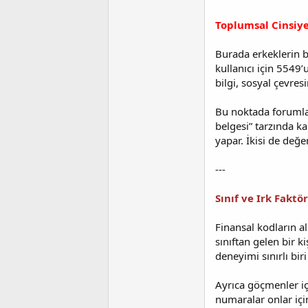
Toplumsal Cinsiye
Burada erkeklerin b
kullanıcı için 5549
bilgi, sosyal çevres
Bu noktada forumlar
belgesi” tarzında k
yapar. İkisi de değe
---
Sınıf ve Irk Faktör
Finansal kodların al
sınıftan gelen bir k
deneyimi sınırlı bi
Ayrıca göçmenler içi
numaralar onlar için