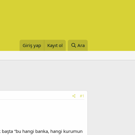
Giriş yap
Kayıt ol
Ara
#1
lk başta “bu hangi banka, hangi kurumun